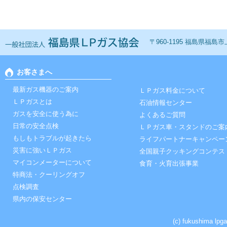
一般社団法人 福島ＬＰ
〒960-1195 福島県福島市上鳥
お客さまへ
最新ガス機器のご案内
ＬＰガス料金について
ＬＰガスとは
石油情報センター
ガスを安全に使う為に
よくあるご質問
日常の安全点検
ＬＰガス車・スタンドのご案
もしもトラブルが起きたら
ライフパートナーキャンペー
災害に強いＬＰガス
全国親子クッキングコンテス
マイコンメーターについて
食育・火育出張事業
特商法・クーリングオフ
点検調査
県内の保安センター
(c) fukushima lpga