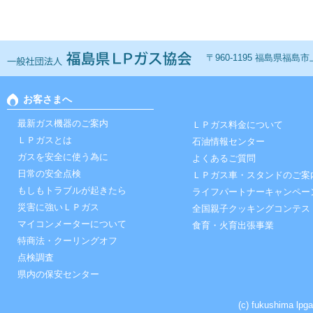
一般社団法人 福島ＬＰ
〒960-1195 福島県福島市上鳥
お客さまへ
最新ガス機器のご案内
ＬＰガス料金について
ＬＰガスとは
石油情報センター
ガスを安全に使う為に
よくあるご質問
日常の安全点検
ＬＰガス車・スタンドのご案
もしもトラブルが起きたら
ライフパートナーキャンペー
災害に強いＬＰガス
全国親子クッキングコンテス
マイコンメーターについて
食育・火育出張事業
特商法・クーリングオフ
点検調査
県内の保安センター
(c) fukushima lpga