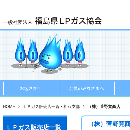
お客さまへ
会員の
HOME
ＬＰガス販売店一覧・相双支部
（株）菅野寛商店
（株）菅野寛
ＬＰガス販売店一覧