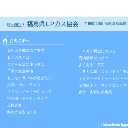
一般社団法人 福島ＬＰ
〒960-1195 福島県福島市上鳥
お客さまへ
最新ガス機器のご案内
ＬＰガス料金について
ＬＰガスとは
石油情報センター
ガスを安全に使う為に
よくあるご質問
日常の安全点検
ＬＰガス車・スタンドのご案
もしもトラブルが起きたら
ライフパートナーキャンペー
災害に強いＬＰガス
全国親子クッキングコンテス
マイコンメーターについて
食育・火育出張事業
特商法・クーリングオフ
点検調査
県内の保安センター
(c) fukushima lpga