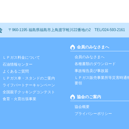
一般社団法人 福島ＬＰガス協会
〒960-1195 福島県福島市上鳥渡字蛭川22番地の2 TEL/024-593-2161 FAX
会員のみなさまへ
会員のみなさまへ
ＬＰガス料金について
各種書類のダウンロード
石油情報センター
事故報告及び事故届
よくあるご質問
ＬＰガス販売事業所等災害時通
ＬＰガス車・スタンドのご案内
要領
ライフパートナーキャンペーン
全国親子クッキングコンテスト
協会のご案内
食育・火育出張事業
協会概要
プライバシーポリシー