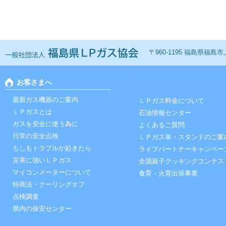
一般社団法人 福島ＬＰ
〒960-1195 福島県福島市上鳥
お客さまへ
最新ガス機器のご案内
ＬＰガス料金について
ＬＰガスとは
石油情報センター
ガスを安全に使う為に
よくあるご質問
日常の安全点検
ＬＰガス車・スタンドのご案
もしもトラブルが起きたら
ライフパートナーキャンペー
災害に強いＬＰガス
全国親子クッキングコンテス
マイコンメーターについて
食育・火育出張事業
特商法・クーリングオフ
点検調査
県内の保安センター