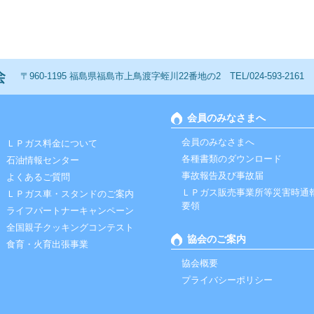
一般社団法人 福島ＬＰガス協会
〒960-1195 福島県福島市上鳥渡字蛭川22番地の2 TEL/024-593-2161 FAX
会員のみなさまへ
会員のみなさまへ
ＬＰガス料金について
各種書類のダウンロード
石油情報センター
事故報告及び事故届
よくあるご質問
ＬＰガス販売事業所等災害時通
ＬＰガス車・スタンドのご案内
要領
ライフパートナーキャンペーン
全国親子クッキングコンテスト
協会のご案内
食育・火育出張事業
協会概要
プライバシーポリシー