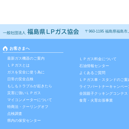
一般社団法人 福島ＬＰ
〒960-1195 福島県福島市上鳥
お客さまへ
最新ガス機器のご案内
ＬＰガス料金について
ＬＰガスとは
石油情報センター
ガスを安全に使う為に
よくあるご質問
日常の安全点検
ＬＰガス車・スタンドのご案
もしもトラブルが起きたら
ライフパートナーキャンペー
災害に強いＬＰガス
全国親子クッキングコンテス
マイコンメーターについて
食育・火育出張事業
特商法・クーリングオフ
点検調査
県内の保安センター