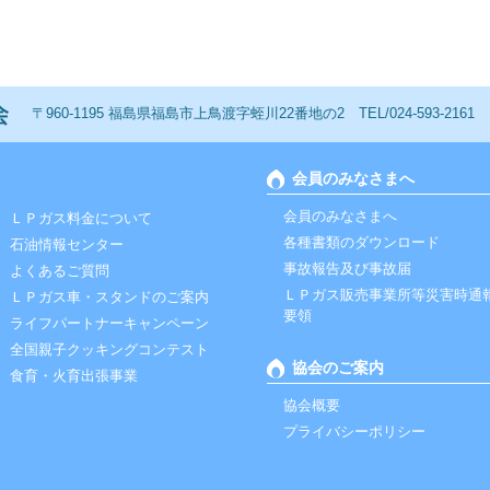
一般社団法人 福島ＬＰガス協会
〒960-1195 福島県福島市上鳥渡字蛭川22番地の2 TEL/024-593-2161 FAX
会員のみなさまへ
会員のみなさまへ
ＬＰガス料金について
各種書類のダウンロード
石油情報センター
事故報告及び事故届
よくあるご質問
ＬＰガス販売事業所等災害時通
ＬＰガス車・スタンドのご案内
要領
ライフパートナーキャンペーン
全国親子クッキングコンテスト
協会のご案内
食育・火育出張事業
協会概要
プライバシーポリシー