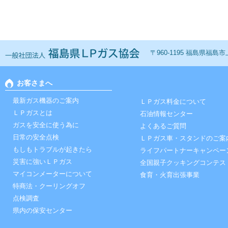
一般社団法人 福島ＬＰ
〒960-1195 福島県福島市上鳥
お客さまへ
最新ガス機器のご案内
ＬＰガス料金について
ＬＰガスとは
石油情報センター
ガスを安全に使う為に
よくあるご質問
日常の安全点検
ＬＰガス車・スタンドのご案
もしもトラブルが起きたら
ライフパートナーキャンペー
災害に強いＬＰガス
全国親子クッキングコンテス
マイコンメーターについて
食育・火育出張事業
特商法・クーリングオフ
点検調査
県内の保安センター