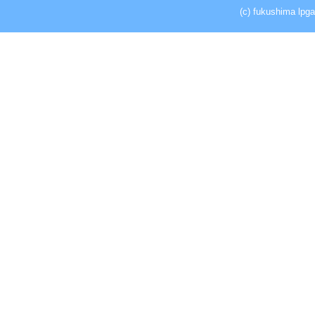
(c) fukushima lpga