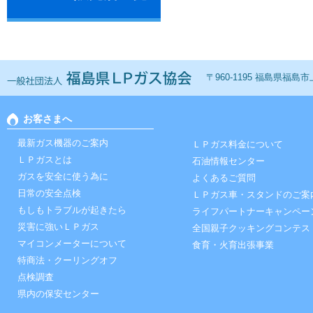
一般社団法人 福島ＬＰ
〒960-1195 福島県福島市上鳥
お客さまへ
最新ガス機器のご案内
ＬＰガス料金について
ＬＰガスとは
石油情報センター
ガスを安全に使う為に
よくあるご質問
日常の安全点検
ＬＰガス車・スタンドのご案
もしもトラブルが起きたら
ライフパートナーキャンペー
災害に強いＬＰガス
全国親子クッキングコンテス
マイコンメーターについて
食育・火育出張事業
特商法・クーリングオフ
点検調査
県内の保安センター