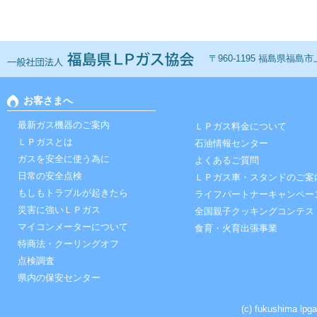
一般社団法人 福島ＬＰ
〒960-1195 福島県福島市上鳥
お客さまへ
最新ガス機器のご案内
ＬＰガス料金について
ＬＰガスとは
石油情報センター
ガスを安全に使う為に
よくあるご質問
日常の安全点検
ＬＰガス車・スタンドのご案
もしもトラブルが起きたら
ライフパートナーキャンペー
災害に強いＬＰガス
全国親子クッキングコンテス
マイコンメーターについて
食育・火育出張事業
特商法・クーリングオフ
点検調査
県内の保安センター
(c) fukushima lpga